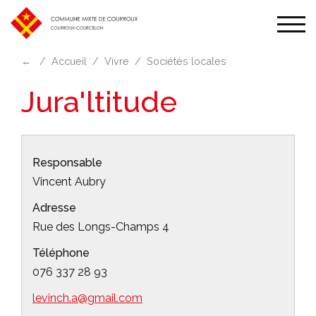
Affic
la
←
Accueil
Vivre
Sociétés locales
navi
Jura'ltitude
Responsable
Vincent Aubry
Adresse
Rue des Longs-Champs 4
Téléphone
076 337 28 93
levinch.a@gmail.com