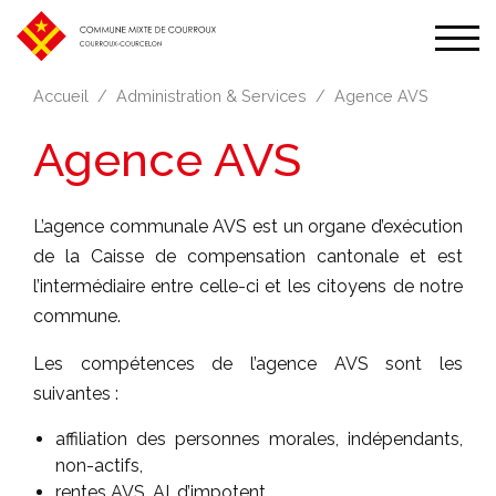
Affic
la
Accueil
Administration & Services
Agence AVS
navi
Agence AVS
L’agence communale AVS est un organe d’exécution
de la Caisse de compensation cantonale et est
l’intermédiaire entre celle-ci et les citoyens de notre
commune.
Les compétences de l’agence AVS sont les
suivantes :
affiliation des personnes morales, indépendants,
non-actifs,
rentes AVS, AI, d’impotent,