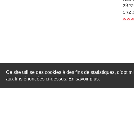
2822
032 
www.
Ce site utilise des cookies à des fins de statistiques, d’optim
aux fins énoncées ci-dessus. En savoir plus.