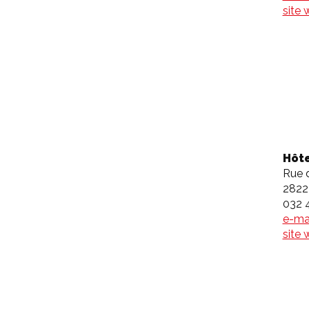
site
Hôte
Rue 
2822
032 
e-ma
site