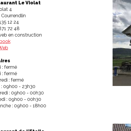
aurant Le Violat
olat 4
 Courrendlin
435 12 24
871 72 48
web en construction
book
 Web
ires
 : fermé
 : fermé
edi : fermé
 : 09h00 - 23h30
redi : 09h00 - 00h30
di : 09h00 - 00h30
nche : 09h00 - 18h00