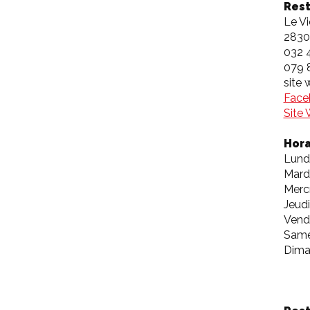
Rest
Le Vi
2830
032 
079 
site 
Face
Site
Hora
Lundi
Mardi
Mercr
Jeudi
Vend
Same
Dima