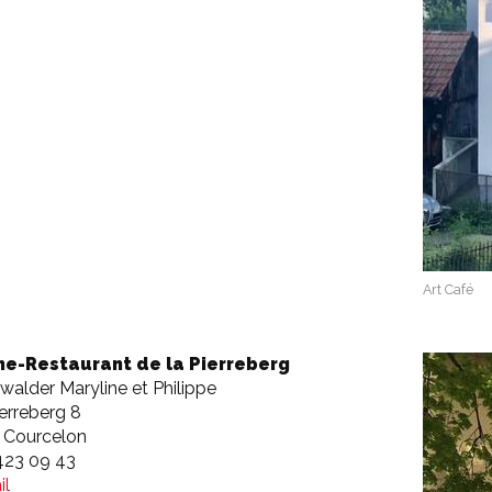
Art Café
e-Restaurant de la Pierreberg
alder Maryline et Philippe
erreberg 8
 Courcelon
423 09 43
il