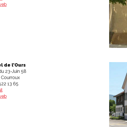
 web
l de l’Ours
du 23-Juin 58
 Courroux
422 13 65
il
 web