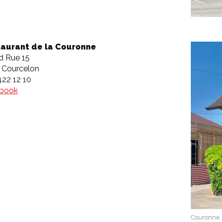
aurant de la Couronne
d Rue 15
 Courcelon
422 12 10
book
Couronne