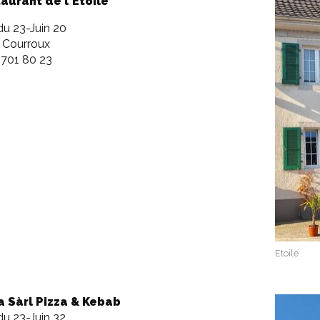
aurant de l'Etoile
du 23-Juin 20
 Courroux
701 80 23
Etoile
a Sàrl Pizza & Kebab
u 23-Juin 32