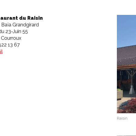
aurant du Raisin
Baïa Grandgirard
u 23-Juin 55
 Courroux
422 13 67
il
Raisin