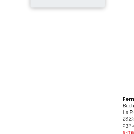
Ferm
Buchw
La Pi
2823
032 
e-ma