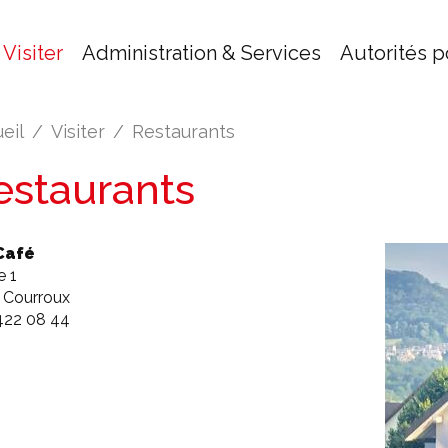
Visiter
Administration & Services
Autorités p
eil
Visiter
Restaurants
estaurants
Café
e 1
 Courroux
422 08 44