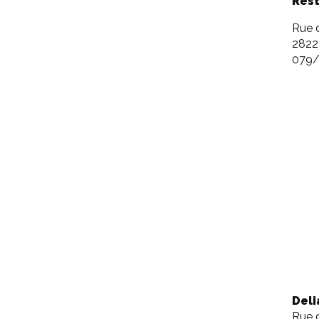
Rest
Rue 
2822
079/
Deli
Rue d