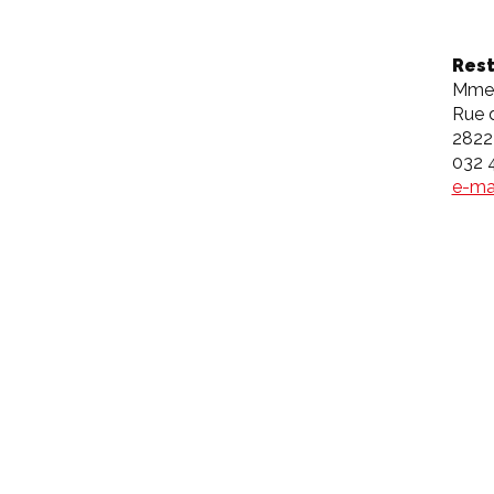
Rest
Mme 
Rue d
2822
032 
e-ma