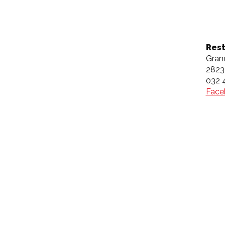
Rest
Gran
2823
032 
Face