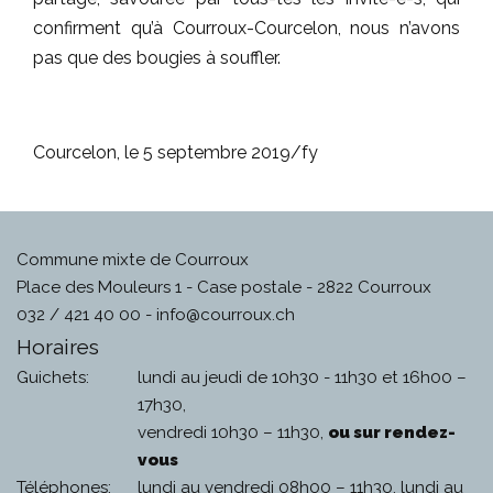
confirment qu’à Courroux-Courcelon, nous n’avons
pas que des bougies à souffler.
Courcelon, le 5 septembre 2019/fy
Commune mixte de Courroux
Place des Mouleurs 1 - Case postale - 2822 Courroux
032 / 421 40 00 -
info@courroux.ch
Horaires
Guichets:
lundi au jeudi de 10h30 - 11h30 et 16h00 –
17h30,
vendredi 10h30 – 11h30,
ou sur rendez-
vous
Téléphones:
lundi au vendredi 08h00 – 11h30, lundi au