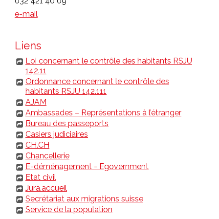
032 421 40 09
e-mail
Liens
Loi concernant le contrôle des habitants RSJU
142.11
Ordonnance concernant le contrôle des
habitants RSJU 142.111
AJAM
Ambassades – Représentations à l’étranger
Bureau des passeports
Casiers judiciaires
CH.CH
Chancellerie
E-déménagement - Egovernment
Etat civil
Jura.accueil
Secrétariat aux migrations suisse
Service de la population