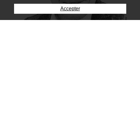
Accepter
Philippe Membrez - PLR
Maire
philippe.membrez@courroux.ch
078 626 14 19
Commune mixte de Courroux