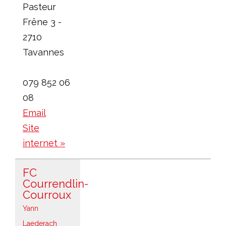
Pasteur
Frêne 3 -
2710
Tavannes
079 852 06
08
Email
Site
internet »
FC
Courrendlin-
Courroux
Yann
Laederach