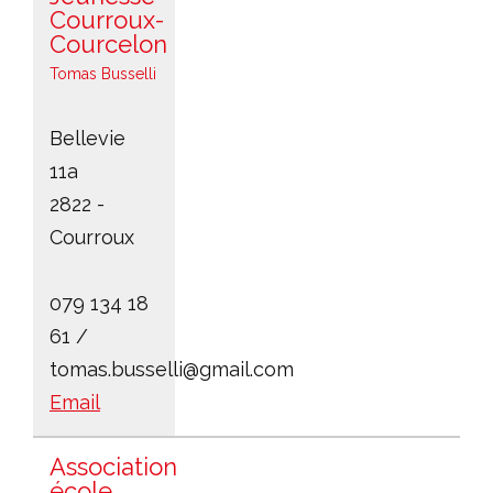
Courroux-
Courcelon
Tomas Busselli
Bellevie
11a
2822 -
Courroux
079 134 18
61 /
tomas.busselli@gmail.com
Email
Association
école