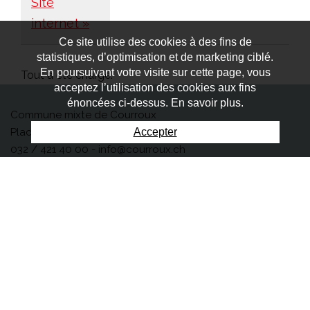
Site
internet »
Ce site utilise des cookies à des fins de
statistiques, d’optimisation et de marketing ciblé.
En poursuivant votre visite sur cette page, vous
Tout a été chargé.
acceptez l’utilisation des cookies aux fins
énoncées ci-dessus. En savoir plus.
Commune mixte de Courroux
Accepter
Place des Mouleurs 1 - Case postale - 2822 Courroux
032 / 421 40 00 -
info@courroux.ch
Horaires
Guichets:
lundi au jeudi de 10h30 - 11h30 et 16h00 –
17h30,
vendredi 10h30 – 11h30,
ou sur rendez-
vous
Téléphones:
lundi au vendredi 08h00 – 11h30, lundi au
jeudi 13h30 – 17h30