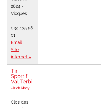
2824 -
Vicques
032 435 58
01
Email
Site
internet »
Tir
Sportif
Val Terbi
Ulrich Klaey
Clos des