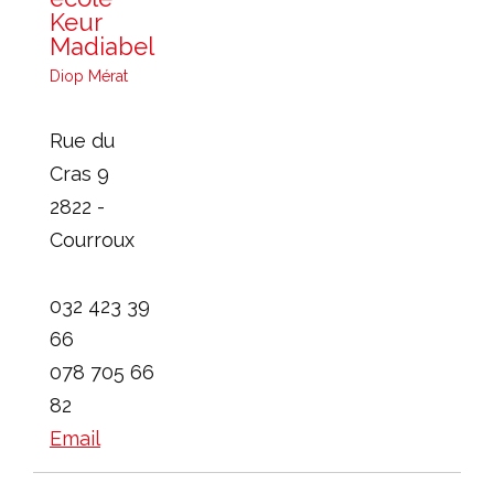
Keur
Madiabel
Diop Mérat
Rue du
Cras 9
2822 -
Courroux
032 423 39
66
078 705 66
82
Email