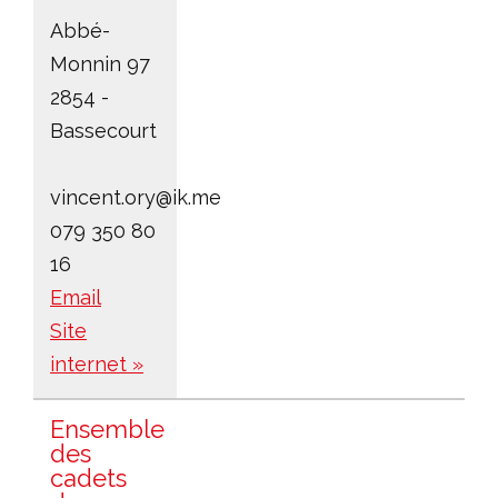
Abbé-
Monnin 97
2854 -
Bassecourt
vincent.ory@ik.me
079 350 80
16
Email
Site
internet »
Ensemble
des
cadets