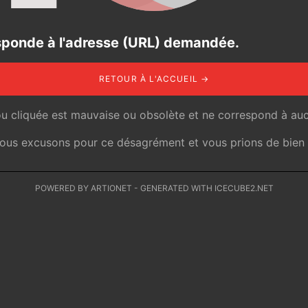
responde à l'adresse (URL) demandée.
RETOUR À L'ACCUEIL →
ou cliquée est mauvaise ou obsolète et ne correspond à auc
 nous excusons pour ce désagrément et vous prions de bien v
POWERED BY ARTIONET
-
GENERATED WITH ICECUBE2.NET