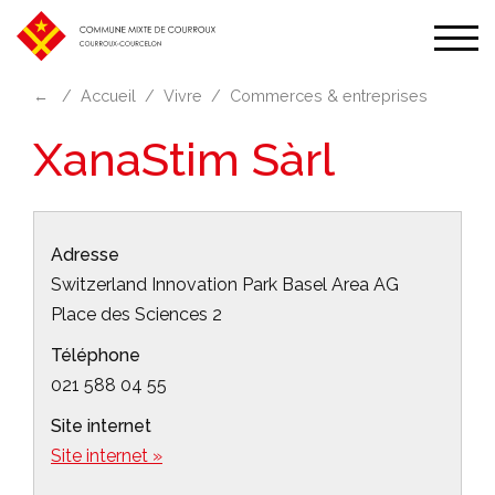
Affic
la
←
Accueil
Vivre
Commerces & entreprises
navi
XanaStim Sàrl
Adresse
Switzerland Innovation Park Basel Area AG
Place des Sciences 2
Téléphone
021 588 04 55
Site internet
Site internet »