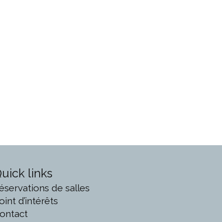
uick links
éservations de salles
oint d’intérêts
ontact