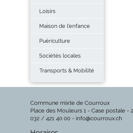
Loisirs
Maison de l'enfance
Puériculture
Sociétés locales
Transports & Mobilité
Commune mixte de Courroux
Place des Mouleurs 1 - Case postale -
032 / 421 40 00 -
info@courroux.ch
Horaires