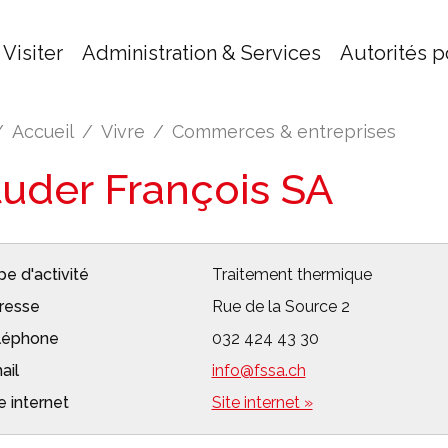
Visiter
Administration & Services
Autorités p
Accueil
Vivre
Commerces & entreprises
tuder François SA
e d'activité
Traitement thermique
resse
Rue de la Source 2
léphone
032 424 43 30
ail
info@fssa.ch
e internet
Site internet »