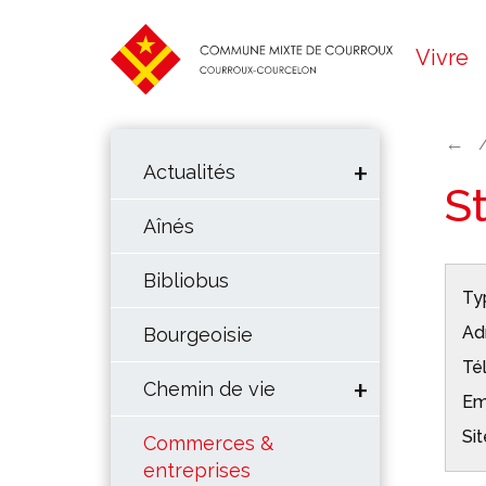
Vivre
←
Actualités
S
Aînés
Bibliobus
Typ
Ad
Bourgeoisie
Té
Chemin de vie
Em
Sit
Commerces &
entreprises