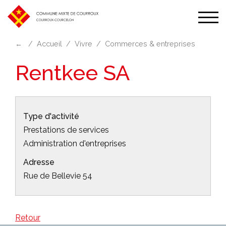
Affic
la
←
Accueil
Vivre
Commerces & entreprises
navi
Rentkee SA
Type d'activité
Prestations de services
Administration d'entreprises
Adresse
Rue de Bellevie 54
Retour