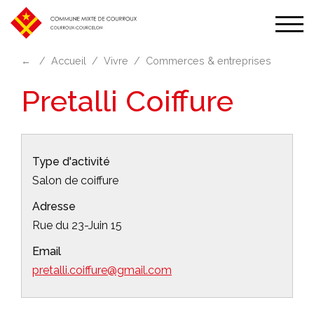
Affic
la
←
Accueil
Vivre
Commerces & entreprises
navi
Pretalli Coiffure
Type d'activité
Salon de coiffure
Adresse
Rue du 23-Juin 15
Email
pretalli.coiffure@gmail.com