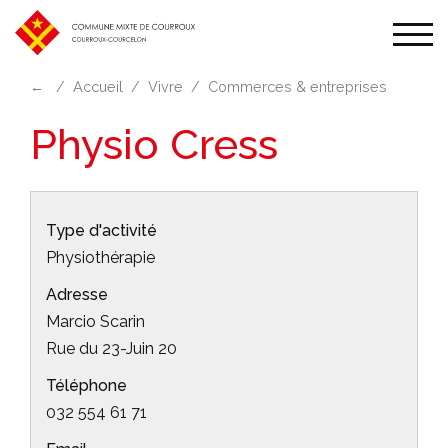
Affic
la
←
Accueil
Vivre
Commerces & entreprises
navi
Physio Cress
Type d'activité
Physiothérapie
Adresse
Marcio Scarin
Rue du 23-Juin 20
Téléphone
032 554 61 71