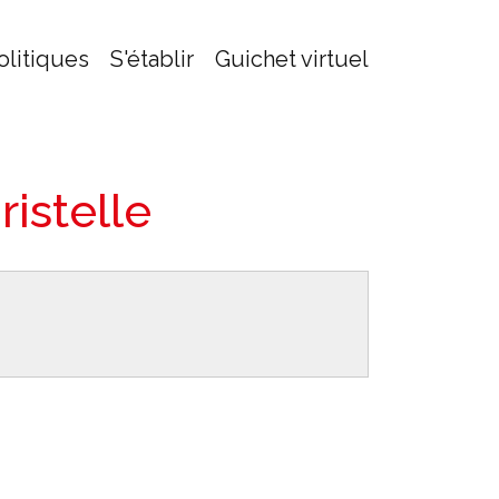
olitiques
S'établir
Guichet virtuel
istelle