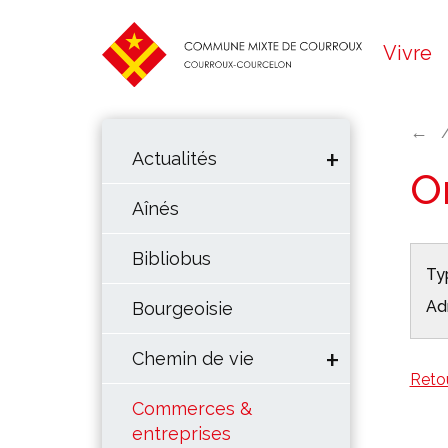
Vivre
←
Actualités
O
Aînés
Bibliobus
Typ
Ad
Bourgeoisie
Chemin de vie
Reto
Commerces &
entreprises