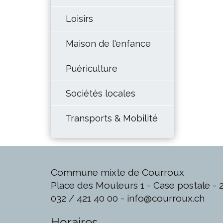
Loisirs
Maison de l'enfance
Puériculture
Sociétés locales
Transports & Mobilité
Commune mixte de Courroux
Place des Mouleurs 1 - Case postale -
032 / 421 40 00 -
info@courroux.ch
Horaires