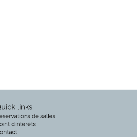
uick links
éservations de salles
oint d’intérêts
ontact