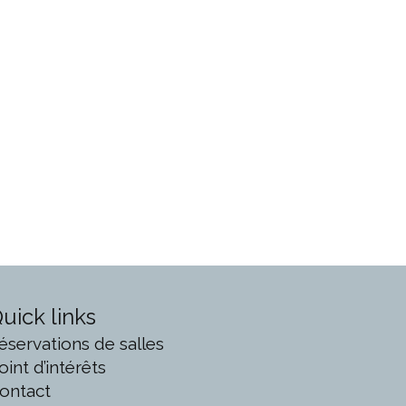
uick links
éservations de salles
oint d’intérêts
ontact