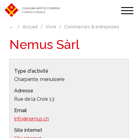
Affic
la
←
Accueil
Vivre
Commerces & entreprises
navi
Nemus Sàrl
Type d'activité
Charpente, menuiserie
Adresse
Rue de la Croix 13
Email
info@nemus.ch
Site internet