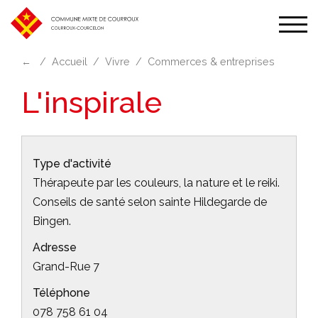
Affic
la
←
Accueil
Vivre
Commerces & entreprises
navi
L'inspirale
Type d'activité
Thérapeute par les couleurs, la nature et le reiki.
Conseils de santé selon sainte Hildegarde de
Bingen.
Adresse
Grand-Rue 7
Téléphone
078 758 61 04