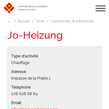
Affic
la
←
Accueil
Vivre
Commerces & entreprises
navi
Jo-Heizung
Type d'activité
Chauffage
Adresse
Impasse de la Prairie 1
Téléphone
076 628 68 84
Email