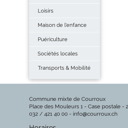
Loisirs
Maison de l'enfance
Puériculture
Sociétés locales
Transports & Mobilité
Commune mixte de Courroux
Place des Mouleurs 1 - Case postale -
032 / 421 40 00 -
info@courroux.ch
Horaires