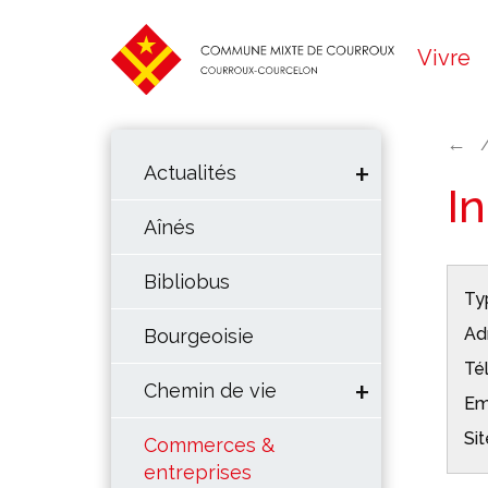
Vivre
←
Actualités
I
Aînés
Bibliobus
Typ
Ad
Bourgeoisie
Té
Chemin de vie
Em
Sit
Commerces &
entreprises