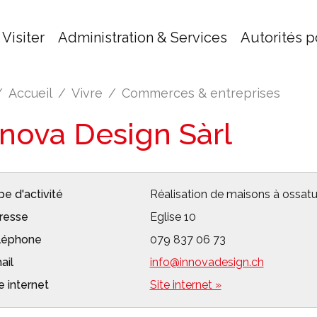
Visiter
Administration & Services
Autorités p
Accueil
Vivre
Commerces & entreprises
nnova Design Sàrl
e d'activité
Réalisation de maisons à ossatu
resse
Eglise 10
léphone
079 837 06 73
ail
info@innovadesign.ch
e internet
Site internet »