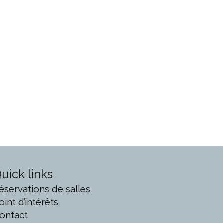
uick links
éservations de salles
oint d’intérêts
ontact