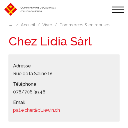
Affic
la
←
Accueil
Vivre
Commerces & entreprises
navi
Chez Lidia Sàrl
Adresse
Rue de la Saline 18
Téléphone
076/706.39.46
Email
pat.eicher@bluewin.ch