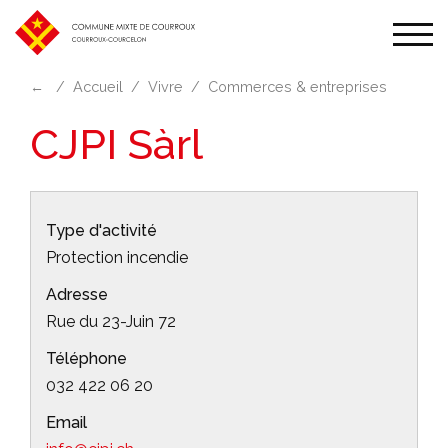
Affic
la
←
Accueil
Vivre
Commerces & entreprises
navi
CJPI Sàrl
Type d'activité
Protection incendie
Adresse
Rue du 23-Juin 72
Téléphone
032 422 06 20
Email