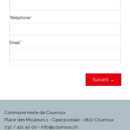
Téléphone
*
Email
*
Suivant
Commune mixte de Courroux
Place des Mouleurs 1 - Case postale - 2822 Courroux
032 / 421 40 00 -
info@courroux.ch