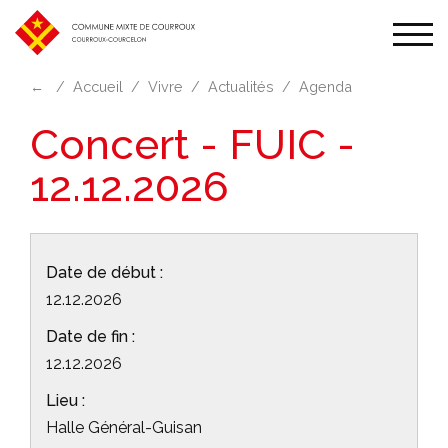
Affic
la
←
Accueil
Vivre
Actualités
Agenda
navi
Concert - FUIC -
12.12.2026
Date de début :
12.12.2026
Date de fin :
12.12.2026
Lieu :
Halle Général-Guisan