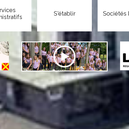
rvices
S'établir
Sociétés 
istratifs