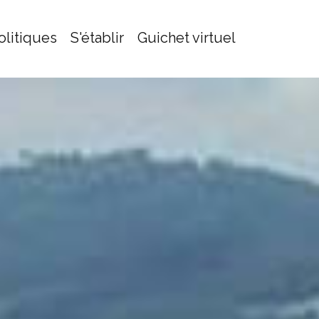
olitiques
S'établir
Guichet virtuel