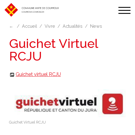
Affic
la
←
Accueil
Vivre
Actualités
News
navi
Guichet Virtuel
RCJU
Guichet virtuel RCJU
Guichet Virtuel RCJU